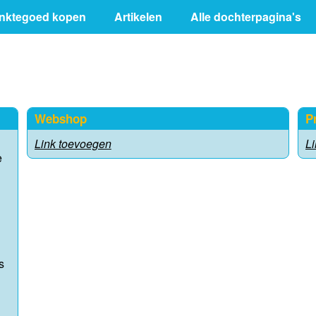
inktegoed kopen
Artikelen
Alle dochterpagina's
Webshop
P
Link toevoegen
L
e
s