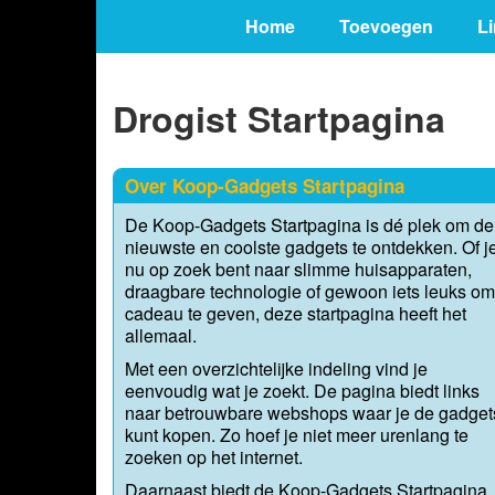
Home
Toevoegen
L
Drogist Startpagina
Over Koop-Gadgets Startpagina
De Koop-Gadgets Startpagina is dé plek om de
nieuwste en coolste gadgets te ontdekken. Of j
nu op zoek bent naar slimme huisapparaten,
draagbare technologie of gewoon iets leuks om
cadeau te geven, deze startpagina heeft het
allemaal.
Met een overzichtelijke indeling vind je
eenvoudig wat je zoekt. De pagina biedt links
naar betrouwbare webshops waar je de gadget
kunt kopen. Zo hoef je niet meer urenlang te
zoeken op het internet.
Daarnaast biedt de Koop-Gadgets Startpagina