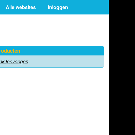
Alle websites
Inloggen
roducten
ink toevoegen