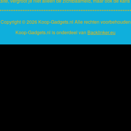
ksite, vergroot je niet alleen de zichtbaarheid, maar ook de kan
**************************************************************************
Copyright ©
2026 Koop-Gadgets.nl Alle rechten voorbehouden
Koop-Gadgets.nl is onderdeel van
Backlinker.eu