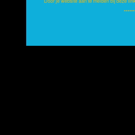
Door je website aan te melden bij deze lin
******