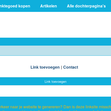
inktegoed kopen
Artikelen
Alle dochterpagina's
Link toevoegen
Contact
Link toevoegen
keer naar je website te genereren? Dan is deze linksite missch