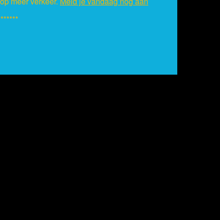
s op meer verkeer.
Meld je vandaag nog aan
*******